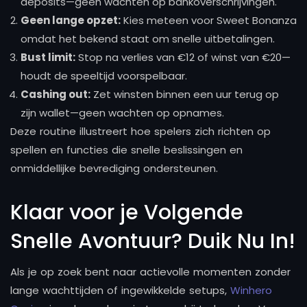
deposits—geen wachten op bankoverschrijvingen.
Geen lange opzet:
Kies meteen voor Sweet Bonanza
omdat het bekend staat om snelle uitbetalingen.
Bust limit:
Stop na verlies van €12 of winst van €20—
houdt de speeltijd voorspelbaar.
Cashing out:
Zet winsten binnen een uur terug op
zijn wallet—geen wachten op opnames.
Deze routine illustreert hoe spelers zich richten op
spellen en functies die snelle beslissingen en
onmiddellijke bevrediging ondersteunen.
Klaar voor je Volgende
Snelle Avontuur? Duik Nu In!
Als je op zoek bent naar actievolle momenten zonder
lange wachttijden of ingewikkelde setups,
Winhero