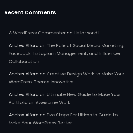
Recent Comments
A WordPress Commenter
on
Hello world!
Andres Alfaro
on
The Role of Social Media Marketing,
Facebook, Instagram Management, and Influencer
Collaboration
Andres Alfaro
on
Creative Design Work to Make Your
WordPress Theme Innovative
Andres Alfaro
on
Ultimate New Guide to Make Your
Portfolio an Awesome Work
Andres Alfaro
on
Five Steps For Ultimate Guide to
Make Your WordPress Better