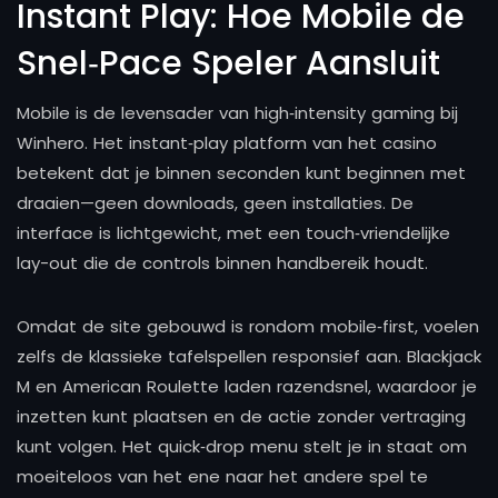
Instant Play: Hoe Mobile de
Snel‑Pace Speler Aansluit
Mobile is de levensader van high‑intensity gaming bij
Winhero. Het instant‑play platform van het casino
betekent dat je binnen seconden kunt beginnen met
draaien—geen downloads, geen installaties. De
interface is lichtgewicht, met een touch‑vriendelijke
lay-out die de controls binnen handbereik houdt.
Omdat de site gebouwd is rondom mobile‑first, voelen
zelfs de klassieke tafelspellen responsief aan. Blackjack
M en American Roulette laden razendsnel, waardoor je
inzetten kunt plaatsen en de actie zonder vertraging
kunt volgen. Het quick‑drop menu stelt je in staat om
moeiteloos van het ene naar het andere spel te