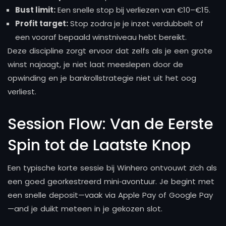
Bust limit:
Een snelle stop bij verliezen van €10–€15.
Profit target:
Stop zodra je je inzet verdubbelt of
een vooraf bepaald winstniveau hebt bereikt.
Deze discipline zorgt ervoor dat zelfs als je een grote
winst najaagt, je niet laat meeslepen door de
opwinding en je bankrollstrategie niet uit het oog
verliest.
Session Flow: Van de Eerste
Spin tot de Laatste Knop
Een typische korte sessie bij Winhero ontvouwt zich als
een goed georkestreerd mini‑avontuur. Je begint met
een snelle deposit—vaak via Apple Pay of Google Pay
—and je duikt meteen in je gekozen slot.