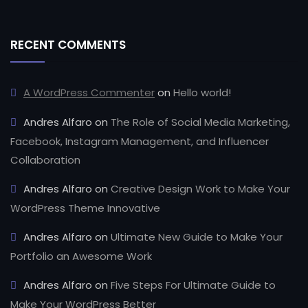
RECENT COMMENTS
A WordPress Commenter
on
Hello world!
Andres Alfaro
on
The Role of Social Media Marketing,
Facebook, Instagram Management, and Influencer
Collaboration
Andres Alfaro
on
Creative Design Work to Make Your
WordPress Theme Innovative
Andres Alfaro
on
Ultimate New Guide to Make Your
Portfolio an Awesome Work
Andres Alfaro
on
Five Steps For Ultimate Guide to
Make Your WordPress Better