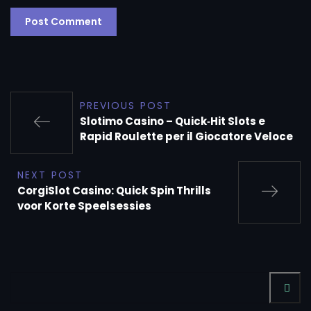
PREVIOUS POST
Slotimo Casino – Quick‑Hit Slots e
Rapid Roulette per il Giocatore Veloce
NEXT POST
CorgiSlot Casino: Quick Spin Thrills
voor Korte Speelsessies