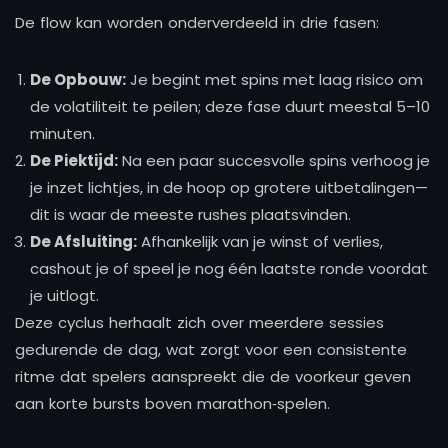
De flow kan worden onderverdeeld in drie fasen:
De Opbouw:
Je begint met spins met laag risico om
de volatiliteit te peilen; deze fase duurt meestal 5–10
minuten.
De Piektijd:
Na een paar succesvolle spins verhoog je
je inzet lichtjes, in de hoop op grotere uitbetalingen—
dit is waar de meeste rushes plaatsvinden.
De Afsluiting:
Afhankelijk van je winst of verlies,
cashout je of speel je nog één laatste ronde voordat
je uitlogt.
Deze cyclus herhaalt zich over meerdere sessies
gedurende de dag, wat zorgt voor een consistente
ritme dat spelers aanspreekt die de voorkeur geven
aan korte bursts boven marathon‑spelen.