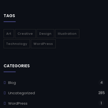
TAGS
Art
Creative
Design
Illustration
Technology
WordPress
CATEGORIES
4
Blog
285
Uncategorized
1
WordPress