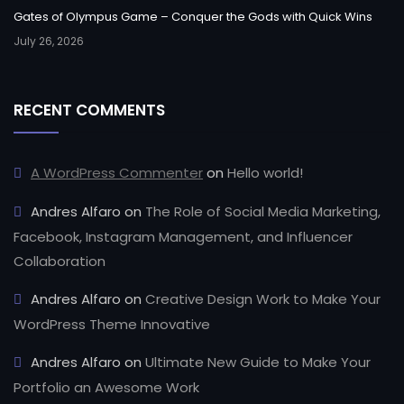
Gates of Olympus Game – Conquer the Gods with Quick Wins
July 26, 2026
RECENT COMMENTS
A WordPress Commenter
on
Hello world!
Andres Alfaro
on
The Role of Social Media Marketing,
Facebook, Instagram Management, and Influencer
Collaboration
Andres Alfaro
on
Creative Design Work to Make Your
WordPress Theme Innovative
Andres Alfaro
on
Ultimate New Guide to Make Your
Portfolio an Awesome Work