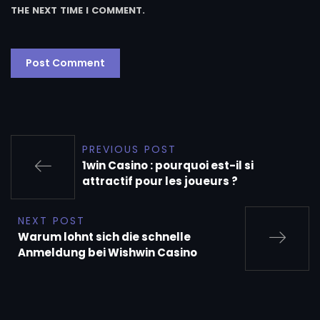
THE NEXT TIME I COMMENT.
PREVIOUS POST
1win Casino : pourquoi est-il si
attractif pour les joueurs ?
NEXT POST
Warum lohnt sich die schnelle
Anmeldung bei Wishwin Casino