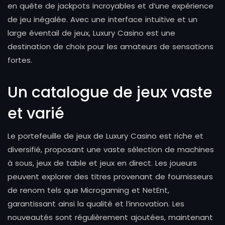
en quête de jackpots incroyables et d’une expérience
de jeu inégalée. Avec une interface intuitive et un
large éventail de jeux, Luxury Casino est une
destination de choix pour les amateurs de sensations
fortes.
Un catalogue de jeux vaste
et varié
Le portefeuille de jeux de Luxury Casino est riche et
diversifié, proposant une vaste sélection de machines
à sous, jeux de table et jeux en direct. Les joueurs
peuvent explorer des titres provenant de fournisseurs
de renom tels que Microgaming et NetEnt,
garantissant ainsi la qualité et l’innovation. Les
nouveautés sont régulièrement ajoutées, maintenant