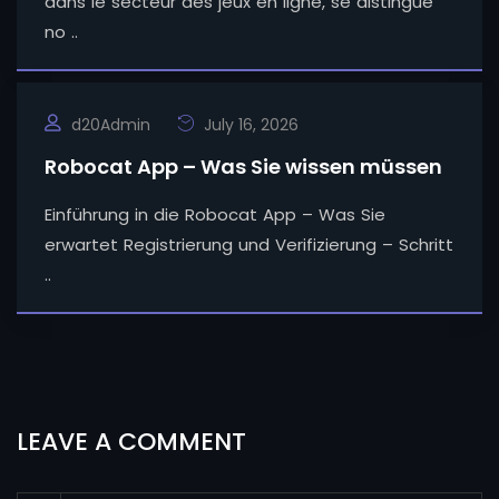
dans le secteur des jeux en ligne, se distingue
no ..
d20Admin
July 16, 2026
Robocat App – Was Sie wissen müssen
Einführung in die Robocat App – Was Sie
erwartet Registrierung und Verifizierung – Schritt
..
LEAVE A COMMENT