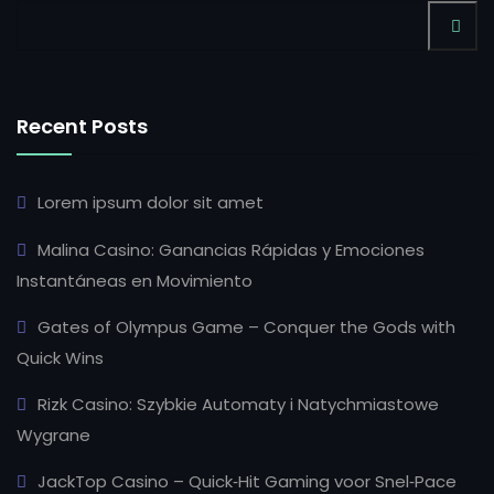
Recent Posts
Lorem ipsum dolor sit amet
Malina Casino: Ganancias Rápidas y Emociones
Instantáneas en Movimiento
Gates of Olympus Game – Conquer the Gods with
Quick Wins
Rizk Casino: Szybkie Automaty i Natychmiastowe
Wygrane
JackTop Casino – Quick‑Hit Gaming voor Snel‑Pace