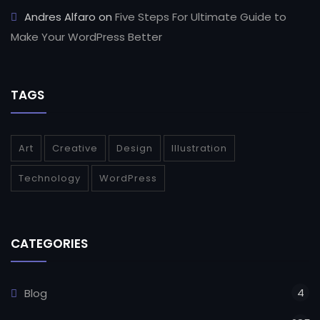
Andres Alfaro
on
Five Steps For Ultimate Guide to
Make Your WordPress Better
TAGS
Art
Creative
Design
Illustration
Technology
WordPress
CATEGORIES
4
Blog