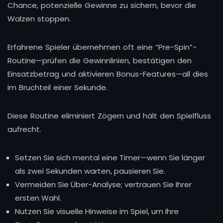
Chance, potenzielle Gewinne zu sichern, bevor die
Walzen stoppen.
Erfahrene Spieler übernehmen oft eine “Pre-Spin”-
Routine—prüfen die Gewinnlinien, bestätigen den
Einsatzbetrag und aktivieren Bonus-Features—all dies
im Bruchteil einer Sekunde.
Diese Routine eliminiert Zögern und hält den Spielfluss
aufrecht.
Setzen Sie sich mental eine Timer—wenn Sie länger
als zwei Sekunden warten, pausieren Sie.
Vermeiden Sie Über-Analyse; vertrauen Sie Ihrer
ersten Wahl.
Nutzen Sie visuelle Hinweise im Spiel, um Ihre