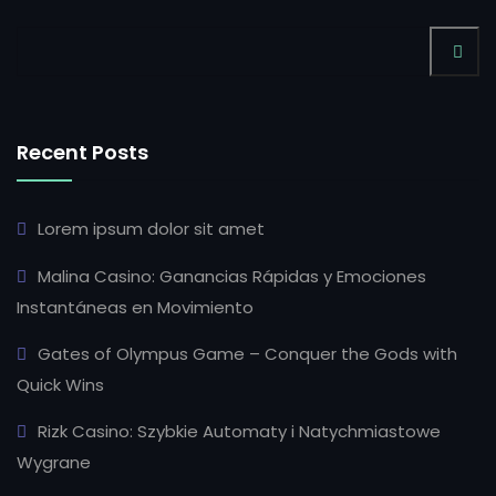
Recent Posts
Lorem ipsum dolor sit amet
Malina Casino: Ganancias Rápidas y Emociones
Instantáneas en Movimiento
Gates of Olympus Game – Conquer the Gods with
Quick Wins
Rizk Casino: Szybkie Automaty i Natychmiastowe
Wygrane