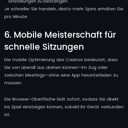
Einstellungen zu bestätigen.
Je schneller Sie handeln, desto mehr Spins erhalten Sie
pro Minute.
6. Mobile Meisterschaft für
schnelle Sitzungen
Die mobile Optimierung des Casinos bedeutet, dass
Sie von überall aus drehen können—im Zug oder
zwischen Meetings—ohne eine App herunterladen zu
müssen.
Die Browser-Oberfläche lädt sofort, sodass Sie direkt
ins Spiel einsteigen können, sobald Ihr Gerät verbunden
ist.