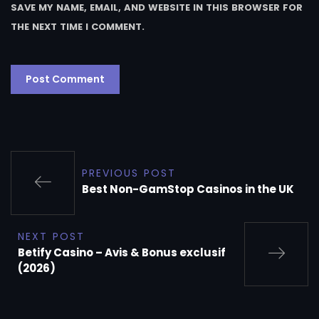
SAVE MY NAME, EMAIL, AND WEBSITE IN THIS BROWSER FOR
THE NEXT TIME I COMMENT.
PREVIOUS POST
Best Non-GamStop Casinos in the UK
NEXT POST
Betify Casino – Avis & Bonus exclusif
(2026)