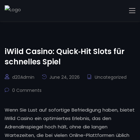
iWild Casino: Quick‑Hit Slots für
schnelles Spiel
d20Admin
June 24, 2026
Uncategorized
0 Comments
Wenn Sie Lust auf sofortige Befriedigung haben, bietet
iWild Casino ein optimiertes Erlebnis, das den
Adrenalinspiegel hoch hält, ohne die langen
Wartezeiten, die bei vielen Online-Plattformen üblich