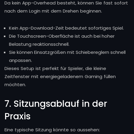
Da kein App-Overhead besteht, können Sie fast sofort
nach dem Login mit dem Drehen beginnen.
Kein App-Download-Zeit bedeutet sofortiges Spiel.
Die Touchscreen-Oberfläche ist auch bei hoher
Belastung reaktionsschnell.
Sie können Einsatzgrößen mit Schiebereglern schnell
anpassen.
Dieses Setup ist perfekt für Spieler, die kleine
Zeitfenster mit energiegeladenem Gaming füllen
möchten.
7. Sitzungsablauf in der
Praxis
Eine typische Sitzung könnte so aussehen: