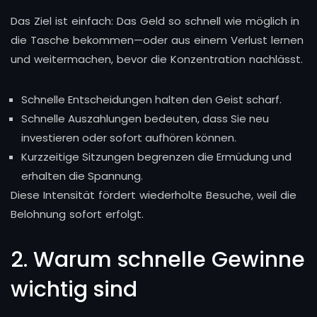
Das Ziel ist einfach: Das Geld so schnell wie möglich in
die Tasche bekommen—oder aus einem Verlust lernen
und weitermachen, bevor die Konzentration nachlässt.
Schnelle Entscheidungen halten den Geist scharf.
Schnelle Auszahlungen bedeuten, dass Sie neu
investieren oder sofort aufhören können.
Kurzzeitige Sitzungen begrenzen die Ermüdung und
erhalten die Spannung.
Diese Intensität fördert wiederholte Besuche, weil die
Belohnung sofort erfolgt.
2. Warum schnelle Gewinne
wichtig sind