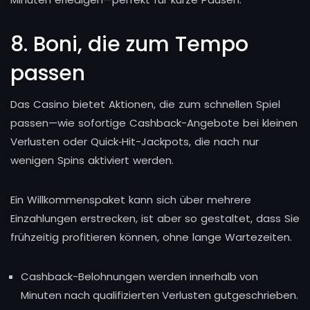
8. Boni, die zum Tempo
passen
Das Casino bietet Aktionen, die zum schnellen Spiel
passen—wie sofortige Cashback-Angebote bei kleinen
Verlusten oder Quick‑Hit-Jackpots, die nach nur
wenigen Spins aktiviert werden.
Ein Willkommenspaket kann sich über mehrere
Einzahlungen erstrecken, ist aber so gestaltet, dass Sie
frühzeitig profitieren können, ohne lange Wartezeiten.
Cashback-Belohnungen werden innerhalb von
Minuten nach qualifizierten Verlusten gutgeschrieben.