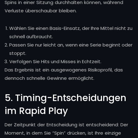
Spins in einer Sitzung durchhalten können, während
Verluste überschaubar bleiben.
Wählen Sie einen Basis-Einsatz, der Ihre Mittel nicht zu
schnell aufbraucht.
Passen Sie nur leicht an, wenn eine Serie beginnt oder
stoppt.
Verfolgen Sie Hits und Misses in Echtzeit.
Das Ergebnis ist ein ausgewogenes Risikoprofil, das
dennoch schnelle Gewinne ermöglicht.
5. Timing-Entscheidungen
im Rapid Play
Der Zeitpunkt der Entscheidung ist entscheidend: Der
Moment, in dem Sie “Spin” drücken, ist Ihre einzige