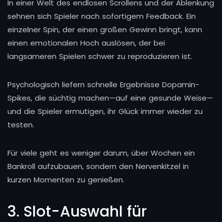
In einer Welt des endlosen Scrollens und der Ablenkung
sehnen sich Spieler nach sofortigem Feedback. Ein
einzelner Spin, der einen großen Gewinn bringt, kann
einen emotionalen Hoch auslösen, der bei
langsameren Spielen schwer zu reproduzieren ist.
Psychologisch liefern schnelle Ergebnisse Dopamin-
Spikes, die süchtig machen—auf eine gesunde Weise—
und die Spieler ermutigen, ihr Glück immer wieder zu
testen.
Für viele geht es weniger darum, über Wochen ein
Bankroll aufzubauen, sondern den Nervenkitzel in
kurzen Momenten zu genießen.
3. Slot-Auswahl für