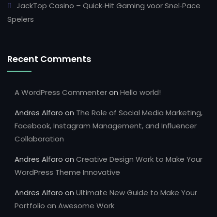
JackTop Casino – Quick‑Hit Gaming voor Snel‑Pace
Spelers
Recent Comments
A WordPress Commenter
on
Hello world!
Andres Alfaro
on
The Role of Social Media Marketing,
Facebook, Instagram Management, and Influencer
Collaboration
Andres Alfaro
on
Creative Design Work to Make Your
WordPress Theme Innovative
Andres Alfaro
on
Ultimate New Guide to Make Your
Portfolio an Awesome Work